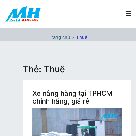
Chuyển
tới
nội
dung
Xe Nâng Hàng MH Rental
Nâng những tầm cao
Trang chủ
Thuê
Thẻ:
Thuê
Xe nâng hàng tại TPHCM
chính hãng, giá rẻ