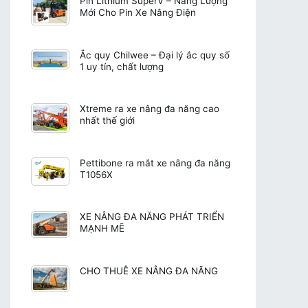
Pin Lithium SuperV – Năng Lượng
Mới Cho Pin Xe Nâng Điện
Ắc quy Chilwee – Đại lý ắc quy số
1 uy tín, chất lượng
Xtreme ra xe nâng đa năng cao
nhất thế giới
Pettibone ra mắt xe nâng đa năng
T1056X
XE NÂNG ĐA NĂNG PHÁT TRIỂN
MẠNH MẼ
CHO THUÊ XE NÂNG ĐA NĂNG