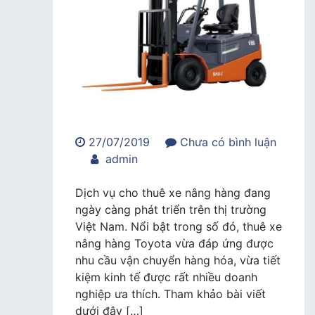
27/07/2019
Chưa có bình luận
trong
admin
Cho
thuê
Dịch vụ cho thuê xe nâng hàng đang
xe
ngày càng phát triển trên thị trường
nâng
Việt Nam. Nổi bật trong số đó, thuê xe
hàng
nâng hàng Toyota vừa đáp ứng được
Toyota
nhu cầu vận chuyển hàng hóa, vừa tiết
giá
kiệm kinh tế được rất nhiều doanh
tốt
nghiệp ưa thích. Tham khảo bài viết
dưới đây […]