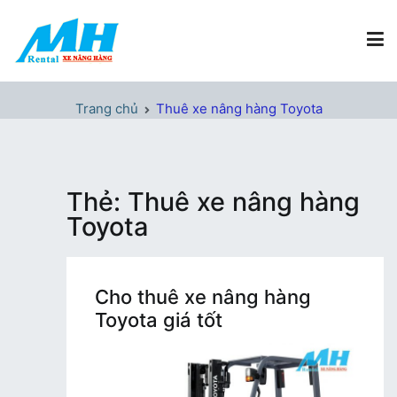
Chuyển
tới
nội
dung
Xe Nâng Hàng MH Rental
Nâng những tầm cao
Trang chủ
Thuê xe nâng hàng Toyota
Thẻ:
Thuê xe nâng hàng
Toyota
Cho thuê xe nâng hàng
Toyota giá tốt