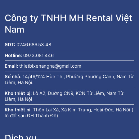
Công ty TNHH MH Rental Việt
Nam
SĐT:
0246.686.53.48
Hotline:
0973.081.446
Email:
thietbixenangha@gmail.com
Số nhà:
14/49/124 Hòe Thị, Phường Phương Canh, Nam Từ
Liêm, Hà Nội.
Kho thiết bị:
Lô A2, Đường CN9, KCN Từ Liêm, Nam Từ
Liêm, Hà Nội
Kho thiết bị
:
Thôn Lai Xá, Xã Kim Trung, Hoài Đức, Hà Nội (
lô đất sau ĐH Thành Đô)
Dịch vụ