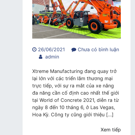
26/06/2021
Chưa có bình luận
trong
admin
Xtreme
ra
Xtreme Manufacturing đang quay trở
xe
lại lớn với các triển lãm thương mại
nâng
trực tiếp, với sự ra mắt của xe nâng
đa
đa năng cần cố định cao nhất thế giới
năng
tại World of Concrete 2021, diễn ra từ
cao
ngày 8 đến 10 tháng 6, ở Las Vegas,
nhất
Hoa Kỳ. Công ty cũng giới thiệu […]
thế
giới
Xem tiếp