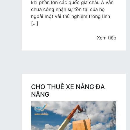
TRIỂN
khi phần lớn các quốc gia châu Á vẫn
MẠNH
chưa công nhận sự tồn tại của họ
MẼ
ngoài một vài thử nghiệm trong lĩnh
[…]
Xem tiếp
CHO THUÊ XE NÂNG ĐA
NĂNG