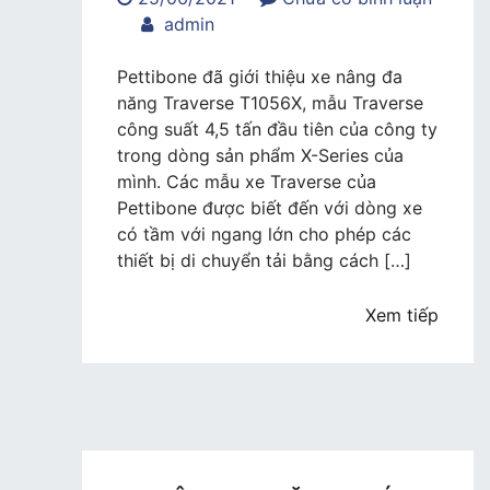
trong
admin
Pettibone
ra
Pettibone đã giới thiệu xe nâng đa
mắt
năng Traverse T1056X, mẫu Traverse
xe
công suất 4,5 tấn đầu tiên của công ty
nâng
trong dòng sản phẩm X-Series của
đa
mình. Các mẫu xe Traverse của
năng
Pettibone được biết đến với dòng xe
T1056X
có tầm với ngang lớn cho phép các
thiết bị di chuyển tải bằng cách […]
Xem tiếp