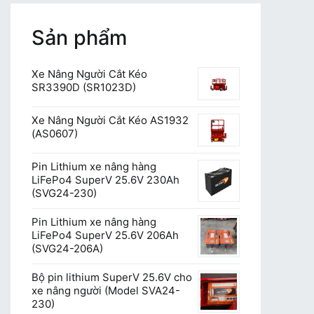
bài
Sản phẩm
viết
Xe Nâng Người Cắt Kéo
SR3390D (SR1023D)
Xe Nâng Người Cắt Kéo AS1932
(AS0607)
Pin Lithium xe nâng hàng
LiFePo4 SuperV 25.6V 230Ah
(SVG24-230)
Pin Lithium xe nâng hàng
LiFePo4 SuperV 25.6V 206Ah
(SVG24-206A)
Bộ pin lithium SuperV 25.6V cho
xe nâng người (Model SVA24-
230)