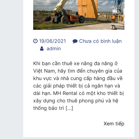
19/06/2021
Chưa có bình luận
trong
admin
CHO
THUÊ
Khi bạn cần thuê xe nâng đa năng ở
XE
Việt Nam, hãy tìm đến chuyên gia của
NÂNG
khu vực và nhà cung cấp hàng đầu về
ĐA
các giải pháp thiết bị cả ngắn hạn và
NĂNG
dài hạn. MH Rental có một kho thiết bị
xây dựng cho thuê phong phú và hệ
thống bảo trì […]
Xem tiếp