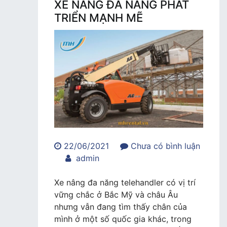
XE NÂNG ĐA NĂNG PHÁT
TRIỂN MẠNH MẼ
22/06/2021
Chưa có bình luận
trong
admin
XE
NÂNG
Xe nâng đa năng telehandler có vị trí
ĐA
vững chắc ở Bắc Mỹ và châu Âu
NĂNG
nhưng vẫn đang tìm thấy chân của
PHÁT
mình ở một số quốc gia khác, trong