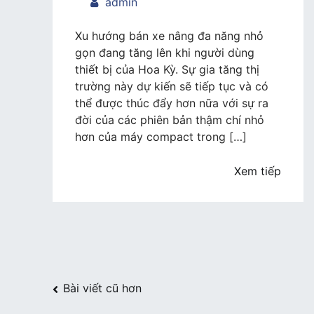
trong
admin
Xe
nâng
Xu hướng bán xe nâng đa năng nhỏ
đa
gọn đang tăng lên khi người dùng
năng
thiết bị của Hoa Kỳ. Sự gia tăng thị
nhỏ
trường này dự kiến sẽ tiếp tục và có
gọn
thể được thúc đẩy hơn nữa với sự ra
trở
đời của các phiên bản thậm chí nhỏ
nên
hơn của máy compact trong […]
nhỏ
hơn
Xem tiếp
và
phổ
biến
hơn
Điều
Bài viết cũ hơn
hướng