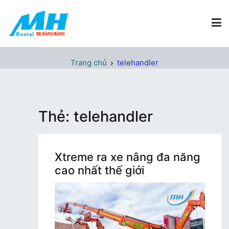
Chuyển
tới
nội
dung
Xe Nâng Hàng MH Rental
Nâng những tầm cao
Trang chủ
telehandler
Thẻ:
telehandler
Xtreme ra xe nâng đa năng
cao nhất thế giới