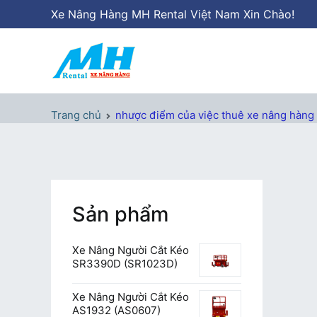
Chuyển
Xe Nâng Hàng MH Rental Việt Nam Xin Chào!
tới
nội
dung
Xe Nâng Hàng MH Rental
Nâng những tầm cao
Trang chủ
nhược điểm của việc thuê xe nâng hàng
Sản phẩm
Xe Nâng Người Cắt Kéo
SR3390D (SR1023D)
Xe Nâng Người Cắt Kéo
AS1932 (AS0607)