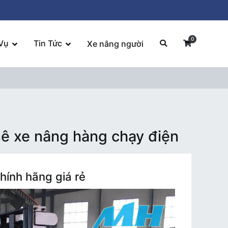
0
Vụ
Tin Tức
Xe nâng người
uê xe nâng hàng chạy điện
hính hãng giá rẻ