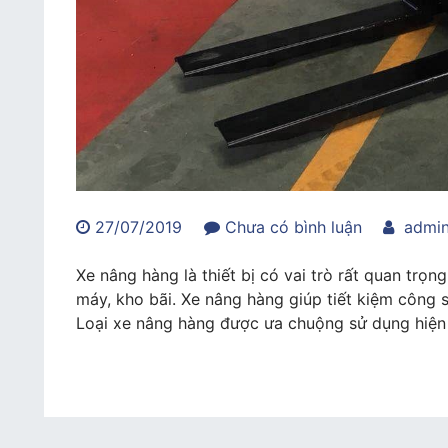
trong
27/07/2019
Chưa có bình luận
admi
Cho
thuê
Xe nâng hàng là thiết bị có vai trò rất quan trọn
xe
máy, kho bãi. Xe nâng hàng giúp tiết kiệm công 
nâng
Loại xe nâng hàng được ưa chuộng sử dụng hiện 
hàng
chạy
điện
chính
hãng