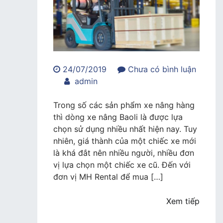
24/07/2019
Chưa có bình luận
trong
admin
Xe
nâng
Trong số các sản phẩm xe nâng hàng
Baoli
thì dòng xe nâng Baoli là được lựa
cũ
chọn sử dụng nhiều nhất hiện nay. Tuy
đảm
nhiên, giá thành của một chiếc xe mới
bảo
là khá đắt nên nhiều người, nhiều đơn
chính
vị lựa chọn một chiếc xe cũ. Đến với
hãng
đơn vị MH Rental để mua […]
chất
lượng
Xem tiếp
tốt