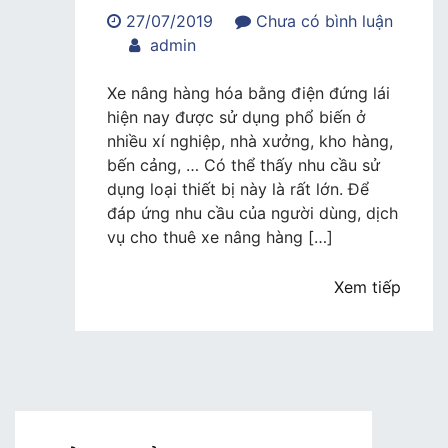
27/07/2019
Chưa có bình luận
trong
admin
Dịch
vụ
Xe nâng hàng hóa bằng điện đứng lái
cho
hiện nay được sử dụng phổ biến ở
thuê
nhiều xí nghiệp, nhà xưởng, kho hàng,
xe
bến cảng, … Có thể thấy nhu cầu sử
nâng
dụng loại thiết bị này là rất lớn. Để
hàng
đáp ứng nhu cầu của người dùng, dịch
điện
vụ cho thuê xe nâng hàng […]
đứng
lái
Xem tiếp
uy
tín,
chuyên
nghiệp