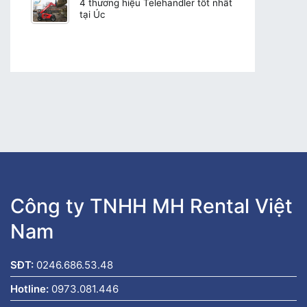
4 thương hiệu Telehandler tốt nhất
tại Úc
Công ty TNHH MH Rental Việt
Nam
SĐT:
0246.686.53.48
Hotline:
0973.081.446