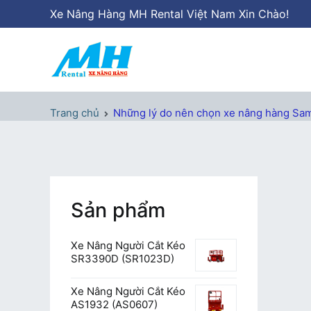
Chuyển
Xe Nâng Hàng MH Rental Việt Nam Xin Chào!
tới
nội
dung
Xe Nâng Hàng MH Rental
Nâng những tầm cao
Trang chủ
Những lý do nên chọn xe nâng hàng Sa
Sản phẩm
Xe Nâng Người Cắt Kéo
SR3390D (SR1023D)
Xe Nâng Người Cắt Kéo
AS1932 (AS0607)