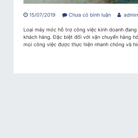
trong
15/07/2019
Chưa có bình luận
admi
Xe
nâng
Loại máy móc hỗ trợ công việc kinh doanh đang 
Samuk
khách hàng. Đặc biệt đối với vận chuyển hàng hó
–
mọi công việc được thực hiện nhanh chóng và hiệ
lựa
chọn
đảm
bảo
hiệu
suất
làm
việc