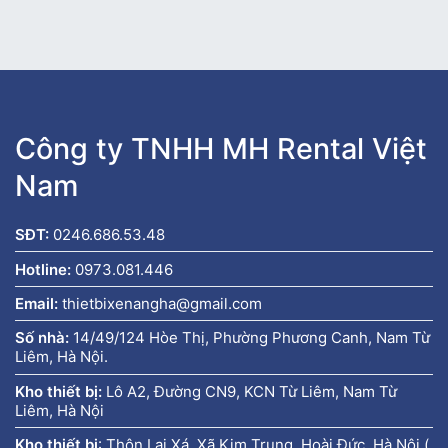
Công ty TNHH MH Rental Việt
Nam
SĐT:
0246.686.53.48
Hotline:
0973.081.446
Email:
thietbixenangha@gmail.com
Số nhà:
14/49/124 Hòe Thị, Phường Phương Canh, Nam Từ
Liêm, Hà Nội.
Kho thiết bị:
Lô A2, Đường CN9, KCN Từ Liêm, Nam Từ
Liêm, Hà Nội
Kho thiết bị
:
Thôn Lai Xá, Xã Kim Trung, Hoài Đức, Hà Nội (