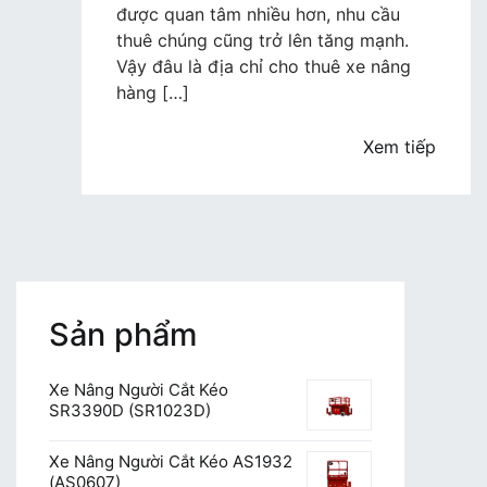
thuê
được quan tâm nhiều hơn, nhu cầu
xe
thuê chúng cũng trở lên tăng mạnh.
nâng
Vậy đâu là địa chỉ cho thuê xe nâng
hàng
hàng […]
tại
Hà
Xem tiếp
Nội
uy
tín
–
giá
rẻ
Sản phẩm
Xe Nâng Người Cắt Kéo
SR3390D (SR1023D)
Xe Nâng Người Cắt Kéo AS1932
(AS0607)