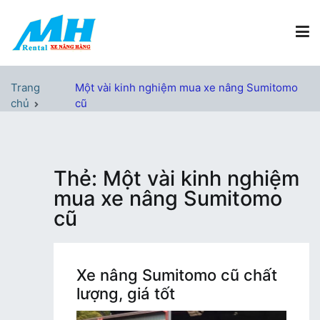
Chuyển
tới
nội
dung
Xe Nâng Hàng MH Rental
Nâng những tầm cao
Trang
Một vài kinh nghiệm mua xe nâng Sumitomo
chủ
cũ
Thẻ:
Một vài kinh nghiệm
mua xe nâng Sumitomo
cũ
Xe nâng Sumitomo cũ chất
lượng, giá tốt