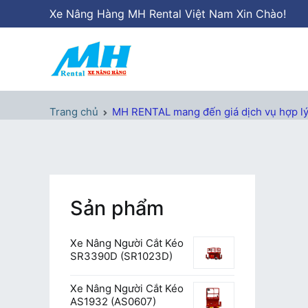
Chuyển
Xe Nâng Hàng MH Rental Việt Nam Xin Chào!
tới
nội
dung
Xe Nâng Hàng MH Rental
Nâng những tầm cao
Trang chủ
MH RENTAL mang đến giá dịch vụ hợp l
Sản phẩm
Xe Nâng Người Cắt Kéo
SR3390D (SR1023D)
Xe Nâng Người Cắt Kéo
AS1932 (AS0607)