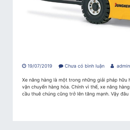
trong
19/07/2019
Chưa có bình luận
admi
Mách
bạn
Xe nâng hàng là một trong những giải pháp hữu h
địa
vận chuyển hàng hóa. Chính vì thế, xe nâng hàn
chỉ
cầu thuê chúng cũng trở lên tăng mạnh. Vậy đâu 
cho
thuê
xe
nâng
hàng