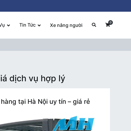
0
Vụ
Tin Tức
Xe nâng người
 dịch vụ hợp lý
àng tại Hà Nội uy tín – giá rẻ