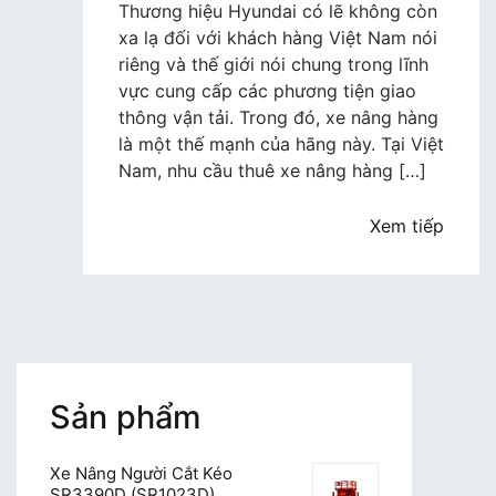
sao
Thương hiệu Hyundai có lẽ không còn
nên
xa lạ đối với khách hàng Việt Nam nói
sử
riêng và thế giới nói chung trong lĩnh
dụng
vực cung cấp các phương tiện giao
dịch
thông vận tải. Trong đó, xe nâng hàng
vụ
là một thế mạnh của hãng này. Tại Việt
cho
Nam, nhu cầu thuê xe nâng hàng […]
thuê
xe
Xem tiếp
nâng
hàng
Hyundai
của
MH
rental
Sản phẩm
Xe Nâng Người Cắt Kéo
SR3390D (SR1023D)