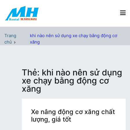
Chuyển
tới
nội
dung
Xe Nâng Hàng MH Rental
Nâng những tầm cao
Trang
khi nào nên sử dụng xe chạy bằng động cơ
chủ
xăng
Thẻ:
khi nào nên sử dụng
xe chạy bằng động cơ
xăng
Xe nâng động cơ xăng chất
lượng, giá tốt