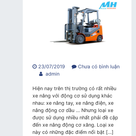
23/07/2019
Chưa có bình luận
trong
admin
Xe
nâng
Hiện nay trên thị trường có rất nhiều
động
xe nâng với động cơ sử dụng khác
cơ
nhau: xe nâng tay, xe nâng điện, xe
xăng
nâng động cơ dầu … Nhưng loại xe
chất
được sử dụng nhiều nhất phải đề cập
lượng,
đến xe nâng động cơ xăng. Loại xe
giá
này có những đặc điểm nổi bật […]