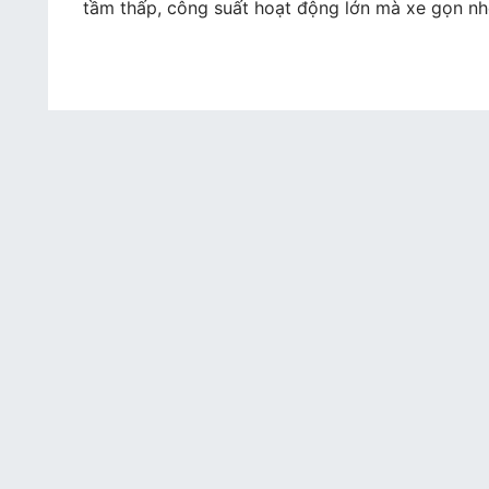
thuê
tầm thấp, công suất hoạt động lớn mà xe gọn nhẹ
xe
nâng
hàng
tay
điện
tầm
thấp
giá
rẻ