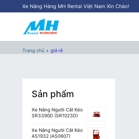
Chuyển
Xe Nâng Hàng MH Rental Việt Nam Xin Chào!
tới
nội
dung
Xe Nâng Hàng MH Rental
Nâng những tầm cao
Trang chủ
giá rẻ
Sản phẩm
Xe Nâng Người Cắt Kéo
SR3390D (SR1023D)
Xe Nâng Người Cắt Kéo
AS1932 (AS0607)