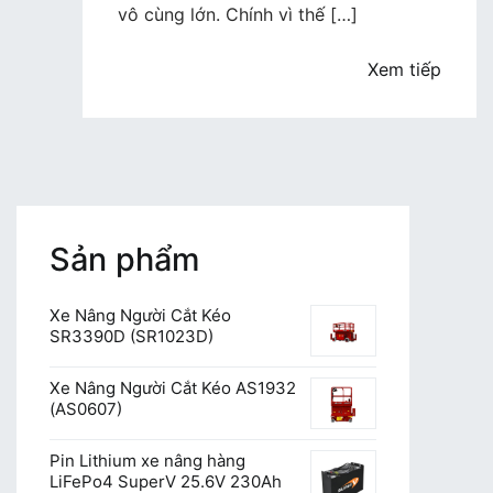
tại
vô cùng lớn. Chính vì thế […]
Lào
Cai
Xem tiếp
uy
tín,
chuyên
nghiệp
Sản phẩm
Xe Nâng Người Cắt Kéo
SR3390D (SR1023D)
Xe Nâng Người Cắt Kéo AS1932
(AS0607)
Pin Lithium xe nâng hàng
LiFePo4 SuperV 25.6V 230Ah