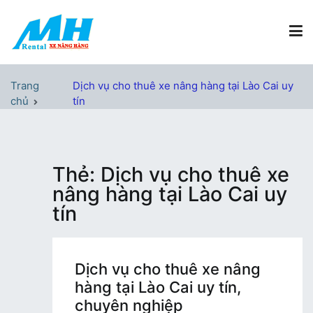
Chuyển
tới
nội
dung
Xe Nâng Hàng MH Rental
Nâng những tầm cao
Trang
Dịch vụ cho thuê xe nâng hàng tại Lào Cai uy
chủ
tín
Thẻ:
Dịch vụ cho thuê xe
nâng hàng tại Lào Cai uy
tín
Dịch vụ cho thuê xe nâng
hàng tại Lào Cai uy tín,
chuyên nghiệp