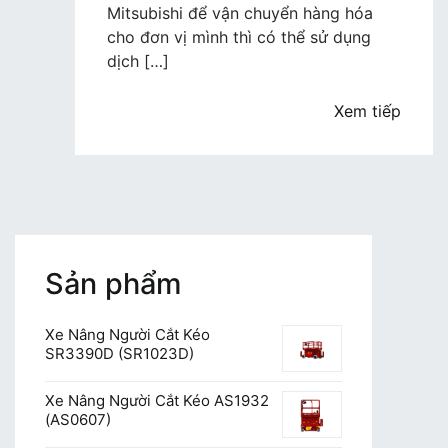
hàng
Mitsubishi để vận chuyển hàng hóa
Mitsubishi
cho đơn vị mình thì có thể sử dụng
chất
dịch […]
lượng
giá
Xem tiếp
rẻ
Sản phẩm
Xe Nâng Người Cắt Kéo
SR3390D (SR1023D)
Xe Nâng Người Cắt Kéo AS1932
(AS0607)