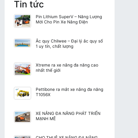
Tin tức
Pin Lithium SuperV – Năng Lượng
Mới Cho Pin Xe Nâng Điện
Ắc quy Chilwee – Đại lý ắc quy số
1 uy tín, chất lượng
Xtreme ra xe nâng đa năng cao
nhất thế giới
Pettibone ra mắt xe nâng đa năng
T1056X
XE NÂNG ĐA NĂNG PHÁT TRIỂN
MẠNH MẼ
CHO THUÊ XE NÂNG ĐA NĂNG