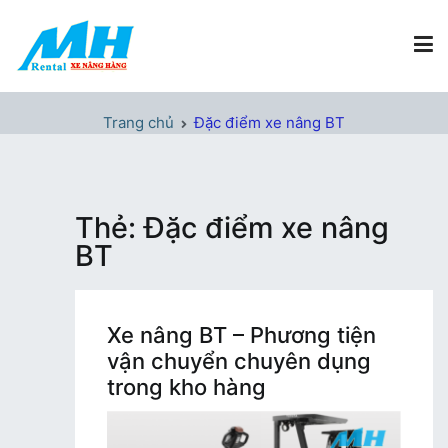
Chuyển
tới
nội
dung
Xe Nâng Hàng MH Rental
Nâng những tầm cao
Trang chủ
Đặc điểm xe nâng BT
Thẻ:
Đặc điểm xe nâng
BT
Xe nâng BT – Phương tiện
vận chuyển chuyên dụng
trong kho hàng