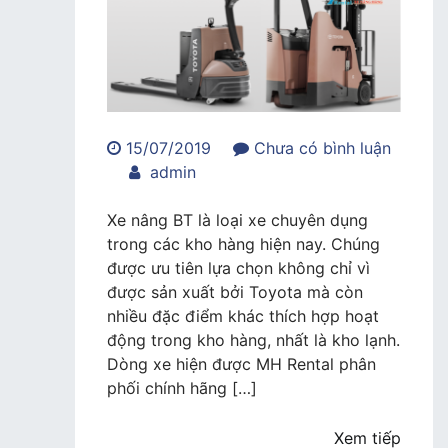
15/07/2019
Chưa có bình luận
trong
admin
Xe
nâng
Xe nâng BT là loại xe chuyên dụng
BT
trong các kho hàng hiện nay. Chúng
–
được ưu tiên lựa chọn không chỉ vì
Phương
được sản xuất bởi Toyota mà còn
tiện
nhiều đặc điểm khác thích hợp hoạt
vận
động trong kho hàng, nhất là kho lạnh.
chuyển
Dòng xe hiện được MH Rental phân
chuyên
phối chính hãng […]
dụng
trong
Xem tiếp