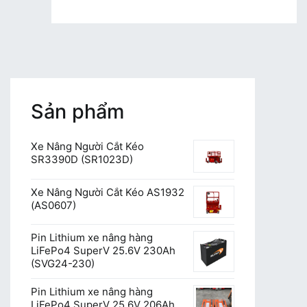
kho
hàng
Sản phẩm
Xe Nâng Người Cắt Kéo
SR3390D (SR1023D)
Xe Nâng Người Cắt Kéo AS1932
(AS0607)
Pin Lithium xe nâng hàng
LiFePo4 SuperV 25.6V 230Ah
(SVG24-230)
Pin Lithium xe nâng hàng
LiFePo4 SuperV 25.6V 206Ah