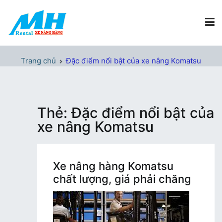
Chuyển
tới
nội
dung
Xe Nâng Hàng MH Rental
Nâng những tầm cao
Trang chủ
Đặc điểm nổi bật của xe nâng Komatsu
Thẻ:
Đặc điểm nổi bật của
xe nâng Komatsu
Xe nâng hàng Komatsu
chất lượng, giá phải chăng