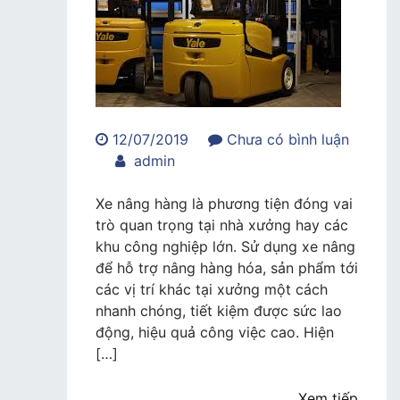
12/07/2019
Chưa có bình luận
trong
admin
Xe
nâng
Xe nâng hàng là phương tiện đóng vai
hàng
trò quan trọng tại nhà xưởng hay các
Komatsu
khu công nghiệp lớn. Sử dụng xe nâng
chất
để hỗ trợ nâng hàng hóa, sản phẩm tới
lượng,
các vị trí khác tại xưởng một cách
giá
nhanh chóng, tiết kiệm được sức lao
phải
động, hiệu quả công việc cao. Hiện
chăng
[…]
Xem tiếp