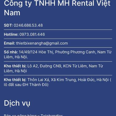
Công ty TNHH MH Rental Việt
Nam
SĐT:
0246.686.53.48
Hotline:
0973.081.446
Email:
thietbixenangha@gmail.com
Số nhà:
14/49/124 Hòe Thị, Phường Phương Canh, Nam Từ
Liêm, Hà Nội.
Kho thiết bị:
Lô A2, Đường CN9, KCN Từ Liêm, Nam Từ
Liêm, Hà Nội
Kho thiết bị
:
Thôn Lai Xá, Xã Kim Trung, Hoài Đức, Hà Nội (
lô đất sau ĐH Thành Đô)
Dịch vụ
Bán xe nâng hàng – Telehandler