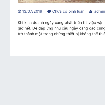
trong
13/07/2019
Chưa có bình luận
admi
Xe
nâng
Khi kinh doanh ngày càng phát triển thì việc vậ
Lonking
giờ hết. Để đáp ứng nhu cầu ngày càng cao cũng
–
trở thành một trong những thiết bị không thể thiết
giải
pháp
cho
việc
vận
chuyển
hàng
hóa