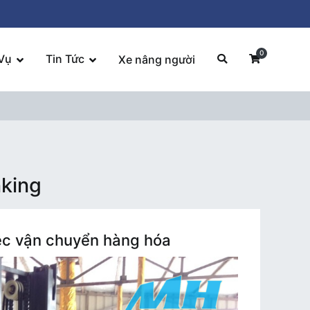
0
Vụ
Tin Tức
Xe nâng người
nking
iệc vận chuyển hàng hóa