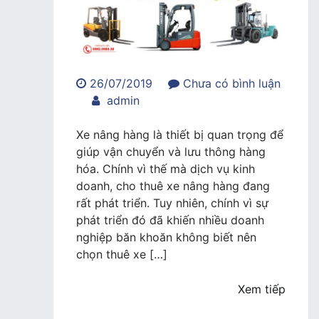
26/07/2019
Chưa có bình luận
trong
admin
Gợi
ý
Xe nâng hàng là thiết bị quan trọng để
nên
giúp vận chuyển và lưu thông hàng
chọn
hóa. Chính vì thế mà dịch vụ kinh
thuê
doanh, cho thuê xe nâng hàng đang
xe
rất phát triển. Tuy nhiên, chính vì sự
nâng
phát triển đó đã khiến nhiều doanh
hàng
nghiệp băn khoăn không biết nên
nào
chọn thuê xe […]
cho
doanh
Xem tiếp
nghiệp?