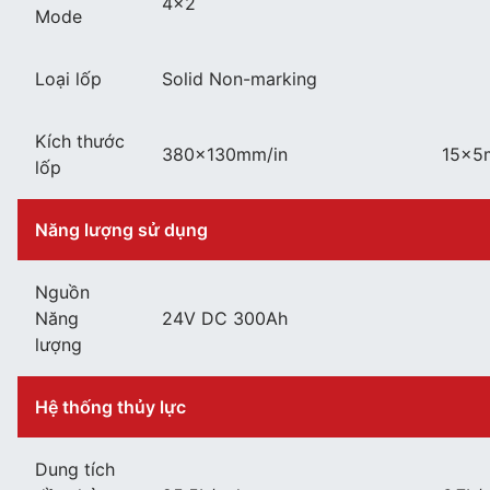
4×2
Mode
Loại lốp
Solid Non-marking
Kích thước
380×130mm/in
15×5
lốp
Năng lượng sử dụng
Nguồn
Năng
24V DC 300Ah
lượng
Hệ thống thủy lực
Dung tích