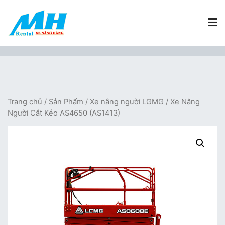
Chuyển
tới
nội
dung
Xe Nâng Hàng MH Rental
Nâng những tầm cao
Trang chủ
/
Sản Phẩm
/
Xe nâng người LGMG
/ Xe Nâng
Người Cắt Kéo AS4650 (AS1413)