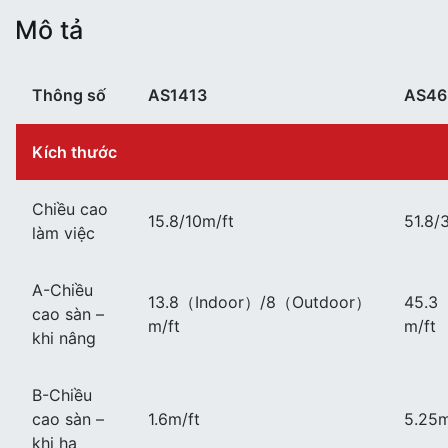
Mô tả
Thông số
AS1413
AS46
Kích thước
Chiều cao
15.8/10m/ft
51.8/
làm việc
A-Chiều
13.8（Indoor）/8（Outdoor）
45.3
cao sàn –
m/ft
m/ft
khi nâng
B-Chiều
cao sàn –
1.6m/ft
5.25m
khi hạ