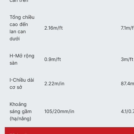
can trên
Tổng chiều
cao đến
2.16m/ft
7.1m/f
lan can
dưới
H-Mở rộng
0.9m/ft
3m/ft
sàn
I-Chiều dài
2.22m/in
87.4m
cơ sở
Khoảng
sáng gầm
105/20mm/in
4.1/0
(hạ/nâng)