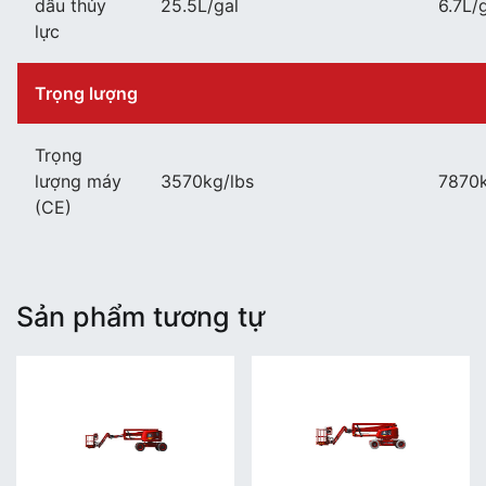
dầu thủy
25.5L/gal
6.7L/
lực
Trọng lượng
Trọng
lượng máy
3570kg/lbs
7870k
(CE)
Sản phẩm tương tự