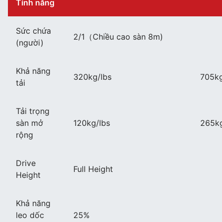
Tính năng
Sức chứa
2/1（Chiều cao sàn 8m)
(người)
Khả năng
320kg/lbs
705kg
tải
Tải trọng
sàn mở
120kg/lbs
265kg
rộng
Drive
Full Height
Height
Khả năng
leo dốc
25%