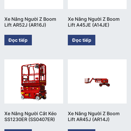
Xe Nâng Người Z Boom
Xe Nâng Người Z Boom
Lift AR52J (AR16J)
Lift A45JE (A14JE)
Đọc tiếp
Đọc tiếp
Xe Nâng Người Cắt Kéo
Xe Nâng Người Z Boom
SS1230ER (SS0407ER)
Lift AR45J (AR14J)