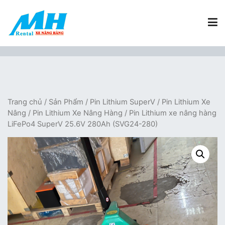
Chuyển
tới
nội
dung
Xe Nâng Hàng MH Rental
Nâng những tầm cao
Trang chủ
/
Sản Phẩm
/
Pin Lithium SuperV
/
Pin Lithium Xe
Nâng
/
Pin Lithium Xe Nâng Hàng
/ Pin Lithium xe nâng hàng
LiFePo4 SuperV 25.6V 280Ah (SVG24-280)