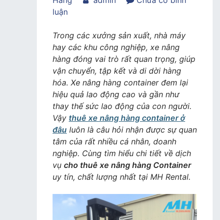
Hàng
admin
Chưa có bình
trong
luận
Dịch
vụ
Trong các xưởng sản xuất, nhà máy
cho
hay các khu công nghiệp, xe nâng
thuê
hàng đóng vai trò rất quan trọng, giúp
xe
vận chuyển, tập kết và di dời hàng
nâng
hóa. Xe nâng hàng container đem lại
hàng
hiệu quả lao động cao và gần như
Container
thay thế sức lao động của con người.
tại
Vậy
thuê xe nâng hàng container ở
MH
đâu
luôn là câu hỏi nhận được sự quan
Rental
tâm của rất nhiều cá nhân, doanh
nghiệp. Cùng tìm hiểu chi tiết về dịch
vụ
cho thuê xe nâng hàng Container
uy tín, chất lượng nhất tại MH Rental.