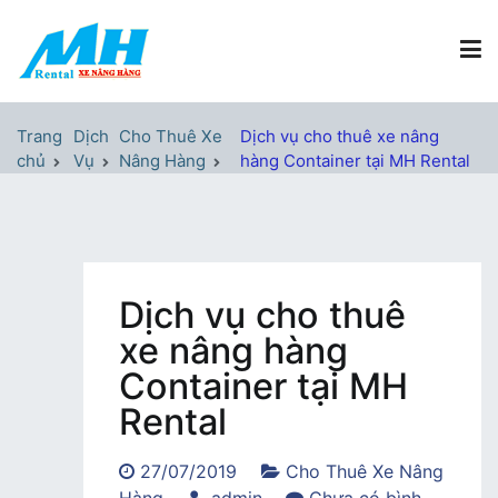
Chuyển
tới
nội
dung
Xe Nâng Hàng MH Rental
Nâng những tầm cao
Trang
Dịch
Cho Thuê Xe
Dịch vụ cho thuê xe nâng
chủ
Vụ
Nâng Hàng
hàng Container tại MH Rental
Dịch vụ cho thuê
xe nâng hàng
Container tại MH
Rental
27/07/2019
Cho Thuê Xe Nâng