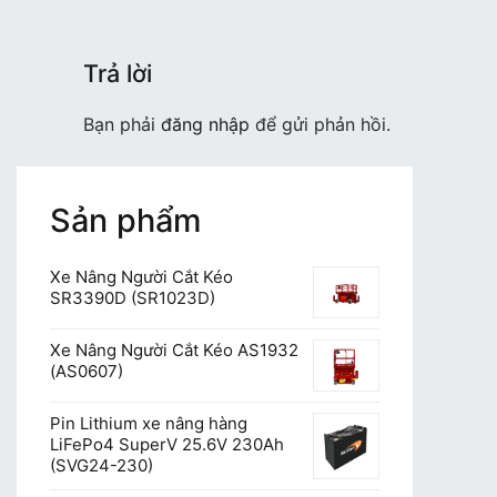
viết
Trả lời
Bạn phải
đăng nhập
để gửi phản hồi.
Sản phẩm
Xe Nâng Người Cắt Kéo
SR3390D (SR1023D)
Xe Nâng Người Cắt Kéo AS1932
(AS0607)
Pin Lithium xe nâng hàng
LiFePo4 SuperV 25.6V 230Ah
(SVG24-230)