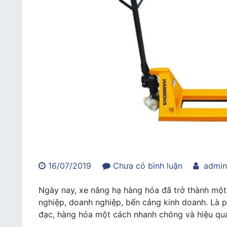
trong
16/07/2019
Chưa có bình luận
admi
Xe
nâng
Ngày nay, xe nâng hạ hàng hóa đã trở thành một t
hàng
nghiệp, doanh nghiệp, bến cảng kinh doanh. Là 
là
đạc, hàng hóa một cách nhanh chóng và hiệu quả.
gì?