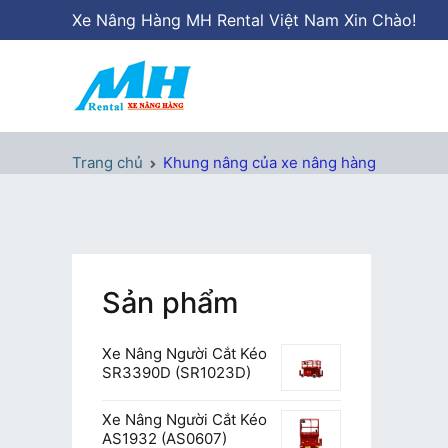
Chuyển
Xe Nâng Hàng MH Rental Việt Nam Xin Chào!
tới
nội
dung
Xe Nâng Hàng MH Rental
Nâng những tầm cao
Trang chủ
Khung nâng của xe nâng hàng
Sản phẩm
Xe Nâng Người Cắt Kéo
SR3390D (SR1023D)
Xe Nâng Người Cắt Kéo
AS1932 (AS0607)