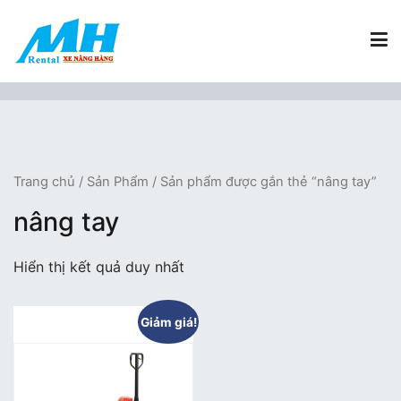
Chuyển
tới
nội
dung
Xe Nâng Hàng MH Rental
Nâng những tầm cao
Trang chủ
/
Sản Phẩm
/ Sản phẩm được gắn thẻ “nâng tay”
nâng tay
Hiển thị kết quả duy nhất
Giảm giá!