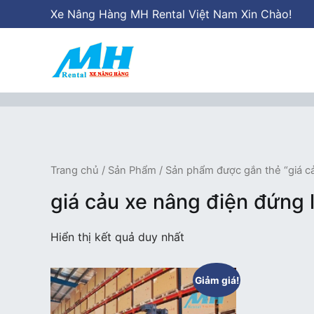
Chuyển
Xe Nâng Hàng MH Rental Việt Nam Xin Chào!
tới
nội
dung
Xe Nâng Hàng MH Rental
Nâng những tầm cao
Trang chủ
/
Sản Phẩm
/ Sản phẩm được gắn thẻ “giá cả
giá cảu xe nâng điện đứng l
Hiển thị kết quả duy nhất
Giảm giá!