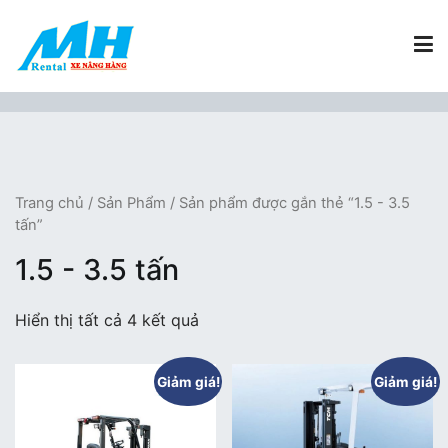
Chuyển
tới
nội
dung
Xe Nâng Hàng MH Rental
Nâng những tầm cao
Trang chủ
/
Sản Phẩm
/ Sản phẩm được gắn thẻ “1.5 - 3.5
tấn”
1.5 - 3.5 tấn
Hiển thị tất cả 4 kết quả
Giảm giá!
Giảm giá!