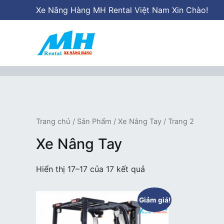
Chuyển
Xe Nâng Hàng MH Rental Việt Nam Xin Chào!
tới
nội
dung
Xe Nâng Hàng MH Rental
Nâng những tầm cao
Trang chủ
/
Sản Phẩm
/
Xe Nâng Tay
/ Trang 2
Xe Nâng Tay
Hiển thị 17–17 của 17 kết quả
Giảm giá!