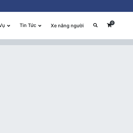
0
Vụ
Tin Tức
Xe nâng người