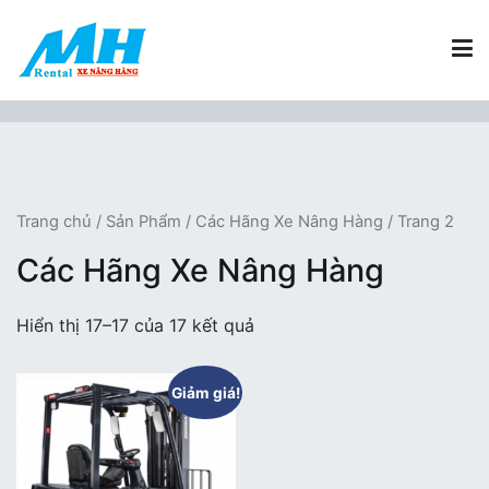
Chuyển
tới
nội
dung
Xe Nâng Hàng MH Rental
Nâng những tầm cao
Trang chủ
/
Sản Phẩm
/
Các Hãng Xe Nâng Hàng
/ Trang 2
Các Hãng Xe Nâng Hàng
Hiển thị 17–17 của 17 kết quả
Giảm giá!